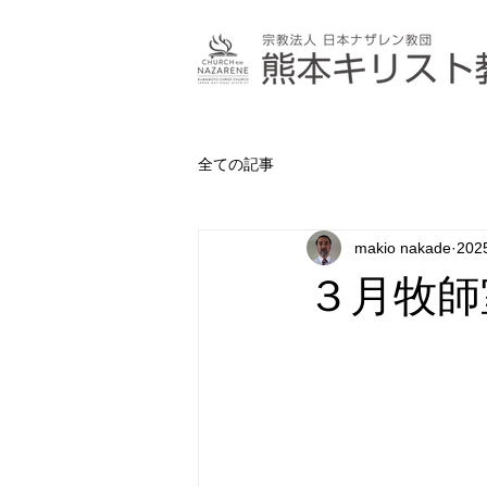
全ての記事
makio nakade
20
３月牧師