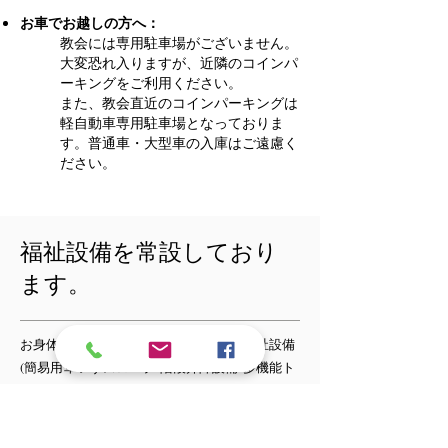
お車でお越しの方へ：
教会には専用駐車場がございません。
大変恐れ入りますが、近隣のコインパ
ーキングをご利用ください。
​また、教会直近のコインパーキングは
軽自動車専用駐車場となっておりま
す。普通車・大型車の入庫はご遠慮く
ださい。
​福祉設備を常設しており
ます。
お身体の不自由な方向け設備として、福祉設備
(簡易用車いすスロープ/階段昇降設備/多機能ト
イレ)を常設しております。教会に事前にご連
絡いただけますと、牧師・教会員が各種お手伝
いをいたします。